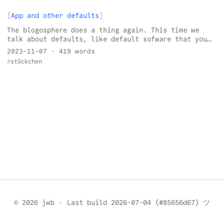
App and other defaults
The blogosphere does a thing again. This time we
talk about defaults, like default sofware that you
use.
2023-11-07
· 419 words
stöckchen
© 2026 jwb
·
Last build 2026-07-04 (#85656d67) ツ