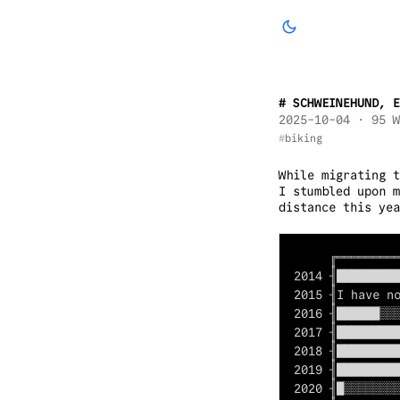
SCHWEINEHUND, 
2025-10-04
· 95 W
biking
While migrating t
I stumbled upon 
distance this yea
     ╔═════════
2014 ╢█████████
2015 ╢I have no
2016 ╢██████░░░
2017 ╢█████████
2018 ╢█████████
2019 ╢█████████
2020 ╢█░░░░░░░░