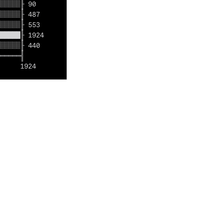
░░░░░╟ 90

░░░░░╟ 487

░░░░░╟ 553

█████╟ 1924

░░░░░╟ 440

═════╣
