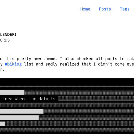
Home
Posts
Tags
ELENDER!
ORDS
o this pretty new theme, I also checked all posts to mak
my
#biking
list and sadly realized that I didn’t come eve
r.
════════════════════════════════════════════════════════
██████████░░░░░░░░░░░░░░░░░░░░░░░░░░░░░░░░░░░░░░░░░░░░░░
 idea where the data is ░░░░░░░░░░░░░░░░░░░░░░░░░░░░░░░░
░░░░░░░░░░░░░░░░░░░░░░░░░░░░░░░░░░░░░░░░░░░░░░░░░░░░░░░░
██████████████████░░░░░░░░░░░░░░░░░░░░░░░░░░░░░░░░░░░░░░
████████████████░░░░░░░░░░░░░░░░░░░░░░░░░░░░░░░░░░░░░░░░
██░░░░░░░░░░░░░░░░░░░░░░░░░░░░░░░░░░░░░░░░░░░░░░░░░░░░░░
░░░░░░░░░░░░░░░░░░░░░░░░░░░░░░░░░░░░░░░░░░░░░░░░░░░░░░░░