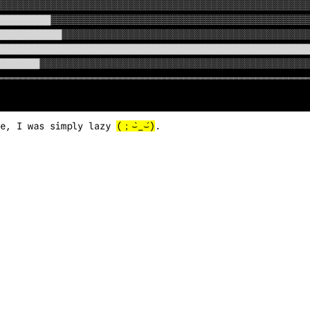
░░░░░░░░░░░░░░░░░░░░░░░░░░░░░░░░░░░░░░░░░░░░░░░░░░░░░░░░
█████████░░░░░░░░░░░░░░░░░░░░░░░░░░░░░░░░░░░░░░░░░░░░░░░
███████████░░░░░░░░░░░░░░░░░░░░░░░░░░░░░░░░░░░░░░░░░░░░░
████████████████████████████████████████████████████████
███████░░░░░░░░░░░░░░░░░░░░░░░░░░░░░░░░░░░░░░░░░░░░░░░░░
════════════════════════════════════════════════════════
se, I was simply lazy
(；⌣̀_⌣́)
.