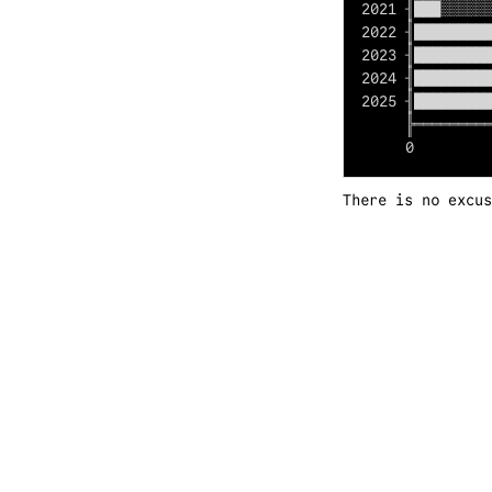
2021 ╢███░░░░░░
2022 ╢█████████
2023 ╢█████████
2024 ╢█████████
2025 ╢█████████
     ╠═════════
There is no excu