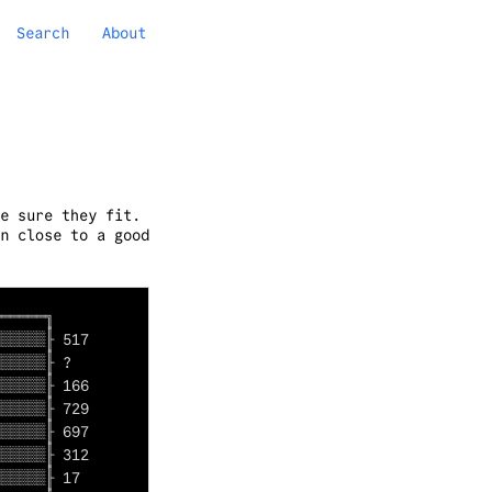
Search
About
e sure they fit.
n close to a good
═════╗

░░░░░╟ 517

░░░░░╟ ?

░░░░░╟ 166

░░░░░╟ 729

░░░░░╟ 697

░░░░░╟ 312

░░░░░╟ 17
