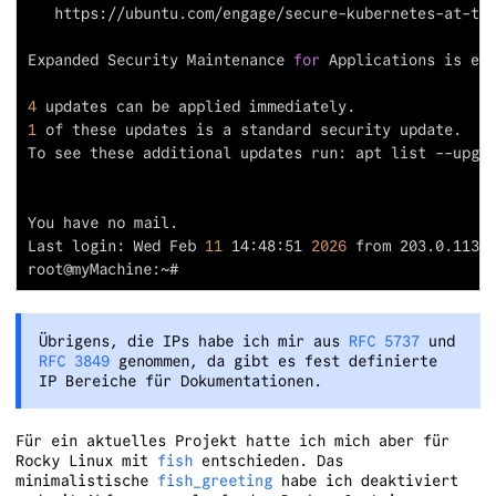
Expanded Security Maintenance 
for
4
1
Last login: Wed Feb 
11
 14:48:51 
2026
Übrigens, die IPs habe ich mir aus
RFC 5737
und
RFC 3849
genommen, da gibt es fest definierte
IP Bereiche für Dokumentationen.
Für ein aktuelles Projekt hatte ich mich aber für
Rocky Linux mit
fish
entschieden. Das
minimalistische
fish_greeting
habe ich deaktiviert