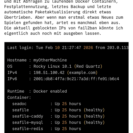
und mit Abfragen zu laufenden Docker Containern,
Festplattennutzung, letztes Backup und letzte
automatische Paketaktualisierung direkt etwas
übertrieben. Aber wenn man erstmal etwas Neues zum
Spielen gefunden hat, artet es manchmal eben aus.
Die aktuell geblockten IPs von fail2ban könnte ich
eigentlich auch noch mit ausgeben lassen.
Last login: Tue Feb 
10
 21:27:47 
2026
OS       : Rocky Linux 10.1 
(
Red Quartz
)
IPv4     : 198.51.100.42 
(
example.com
)
  seadoc          : Up 
25
  seafile         : Up 
25
 hours 
(
healthy
)
  seafile-caddy   : Up 
25
 hours 
(
healthy
)
  seafile-mysql   : Up 
25
 hours 
(
healthy
)
  seafile-redis   : Up 
25